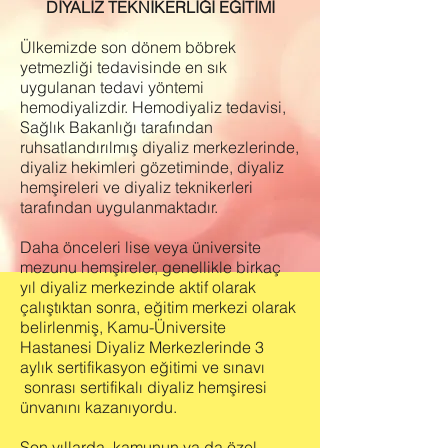
DİYALİZ TEKNİKERLİĞİ EĞİTİMİ
Ülkemizde son dönem böbrek
yetmezliği tedavisinde en sık
uygulanan tedavi yöntemi
hemodiyalizdir. Hemodiyaliz tedavisi,
Sağlık Bakanlığı tarafından
ruhsatlandırılmış diyaliz merkezlerinde,
diyaliz hekimleri gözetiminde, diyaliz
hemşireleri ve diyaliz teknikerleri
tarafından uygulanmaktadır.
Daha önceleri lise veya üniversite
mezunu hemşireler, genellikle birkaç
yıl diyaliz merkezinde aktif olarak
çalıştıktan sonra, eğitim merkezi olarak
belirlenmiş, Kamu-Üniversite
Hastanesi Diyaliz Merkezlerinde 3
aylık sertifikasyon eğitimi ve sınavı
sonrası sertifikalı diyaliz hemşiresi
ünvanını kazanıyordu.
Son yıllarda, kamunun ya da özel