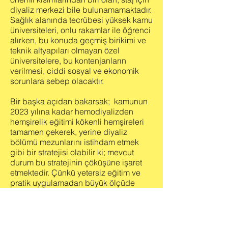
diyaliz merkezi bile bulunamamaktadır.
Sağlık alanında tecrübesi yüksek kamu
üniversiteleri, onlu rakamlar ile öğrenci
alırken, bu konuda geçmiş birikimi ve
teknik altyapıları olmayan özel
üniversitelere, bu kontenjanların
verilmesi, ciddi sosyal ve ekonomik
sorunlara sebep olacaktır.
Bir başka açıdan bakarsak; kamunun
2023 yılına kadar hemodiyalizden
hemşirelik eğitimi kökenli hemşireleri
tamamen çekerek, yerine diyaliz
bölümü mezunlarını istihdam etmek
gibi bir stratejisi olabilir ki; mevcut
durum bu stratejinin çöküşüne işaret
etmektedir. Çünkü yetersiz eğitim ve
pratik uygulamadan büyük ölçüde
yoksun olarak yetiştirilen tekniker
kadrosu, uygulama yeterliliği kazanana
dek ciddi bir ekonomik maliyet
oluşturmaktadır. Ayrıca bu süreçte,