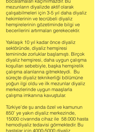
bocalamaları kaçınılmazdır. Bu
mezunların diyalizde aktif olarak
çalışabilmeleri için 3-5 yıl daha diyaliz
hekimlerinin ve tecrübeli diyaliz
hemşirelerinin gözetiminde bilgi ve
becerilerini artırmaları gerekecektir.
Yaklaşık 10 yıl kadar önce diyaliz
sektöründe, diyaliz hemşiresi
temininde zorluklar başlamıştı. Birçok
diyaliz hemşiresi, daha uygun çalışma
koşulları sebebiyle, başka hemşirelik
çalışma alanlarına gitmekteydi. Bu
süreçte diyaliz teknikerliği bölümüne
yoğun ilgi oldu ve ilk mezunlar diyaliz
merkezlerinde uygun maaşlarla
çalışma imkanına kavuştular.
Türkiye’de şu anda özel ve kamunun
850’ ye yakın diyaliz merkezinde,
15000 civarında cihaz ile 58.000 hasta
hemodiyaliz tedavisi görmektedir. Bu
hastalar için
4000-5000
diyaliz