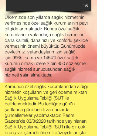
1/5
Ülkemizde son yıllarda sağlık hizmetinin
verilmesinde özel sağlık kurumlarının payı
gitgide artmaktadır. Bunda özel sağlık
kurumlarının vatandaşa sağlık hizmetini
daha kaliteli, daha hızlı ve konforlu şekilde
vermesinin önemi büyüktür. Günümüzde
devletimiz vatandaşlarımızın sağlığı
için 996’sı kamu ve 1454’ü özel sağlık
kurumu olmak üzere 2 bin 450 sözleşmeli
sağlık hizmeti sunucusundan sağlık
hizmeti satın almaktadır.
Kamunun özel sağlık kurumlarından aldığı
hizmetin koşullarını ve geri ödeme miktarı
Sağlık Uygulama Tebliği (SUT ile
belirlenmektedir. Bu tebliğde günün
şartlarına göre belirli zamanlarda
güncellemeler yapılmaktadır. Resmi
Gazete'de 03/3/2020 tarihinde yayınlanan
Sağlık Uygulama Tebliği (SUT) ile bir çok
branş ve işlemde önemli düzeyde artışlar