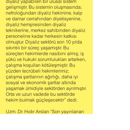
diyaliz yapabilen bir ulusal sistem
gelişmiştir. Bu sistemin oluşmasında;
nefroloğundan diyaliz hekimine, kalp
ve damar cerrahından diyetisyenine,
diyaliz hemşiresinden diyaliz
teknikerine, merkez sahibinden diyaliz
personeline kadar herkesin katkısı
olmuştur. Diyaliz sektörü son 10 yılda
sıkıntılı bir süreç yaşamıştır. Bu
süreçten hekimlerde nasibini almış; iş
yükü ve hukuki sorumlulukları artarken,
çalışma koşulları kötüleşmiştir. Bu
yüzden tecrübeli hekimlerimiz;
çalışma şartlarının ağırlığı, daha iyi
sosyal ve ekonomik şartlar altında
yaşamak ümidiyle sektörden ayrılmıştır.
Orta ve uzun vadede bu sektörde
hekim bulmak güçleşecektir” dedi.
Uzm. Dr. Hıdır Arslan “Son yayınlanan
“Sağlık Uygulama Tebliği” ile
hemodiyaliz seans ücretine % 25
düzeyinde bir artış sağlanmış olup,