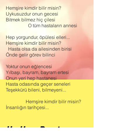
Hemşire kimdir bilir misin?
Uykusuzdur onun gecesi
Bitmek bilmez hiç çilesi
O tüm hastaların annesi
Hep yorgundur, öpülesi elleri...
Hemşire kimdir bilir misin?
Hasta olsa da ailesinden birisi
Önde gelir görev bilinci
Yoktur onun eğlencesi
Yılbaşı, bayram, bayram ertesi
Onun yeri hep hastanesi
Hasta odasında geçer seneleri
Teşekkürü bileni, bilmeyeni...
Hemşire kimdir bilir misin?
İnsanlığın tarihçesi...
Uz. Hem. Papatya