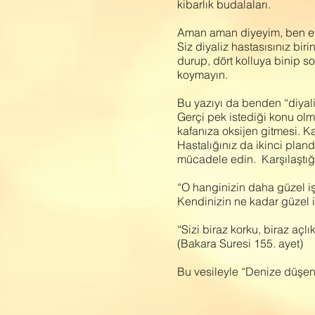
kibarlık budalaları.
Aman aman diyeyim, ben etti
Siz diyaliz hastasısınız bi
durup, dört kolluya binip 
koymayın.
Bu yazıyı da benden “diyaliz
Gerçi pek istediği konu olma
kafanıza oksijen gitmesi. 
Hastalığınız da ikinci pla
mücadele edin. Karşılaştığ
“O hanginizin daha güzel iş
Kendinizin ne kadar güzel i
“Sizi biraz korku, biraz aç
(Bakara Suresi 155. ayet)
Bu vesileyle “Denize düşen y