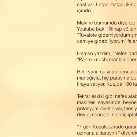
saat var. Letgo metgo, ikinc
içinde.
Makine burnumda diyalize d
Youtube bak; “İltihap söken
“Tuvalete gidemiyordum şim
camiye gidebiliyorum” fala
Hemen yazdım; “Nefes darlığı
“Panax+reishi mantarı öner
Belli yani; bu yılan beni 
mantığıyla, hiç parasına pu
liraya satıyor. Kutuda 180 t
Tekrar eskisi gibi nefes al
makinesi sayesinde, beyne b
potasyum diyetin var, tansiy
deyip, sonuçta sipariş iptal
“7 gün Koşulsuz iade garan
uzmana aktarayım “ diyerek s