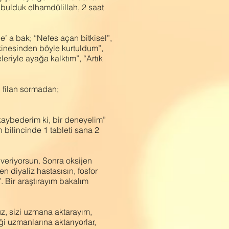
e bulduk elhamdülillah, 2 saat
 a bak; “Nefes açan bitkisel”,
kinesinden böyle kurtuldum”,
riyle ayağa kalktım”, “Artık
ç filan sormadan;
kaybederim ki, bir deneyelim”
 bilincinde 1 tableti sana 2
veriyorsun. Sonra oksijen
 diyaliz hastasısın, fosfor
”. Bir araştırayım bakalım
z, sizi uzmana aktarayım,
i uzmanlarına aktarıyorlar,