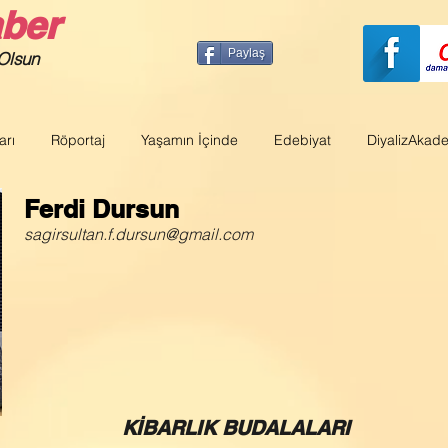
aber
Paylaş
 Olsun
arı
Röportaj
Yaşamın İçinde
Edebiyat
DiyalizAkad
Ferdi Dursun
sagirsultan.f.dursun@gmail.com
KİBARLIK BUDALALARI