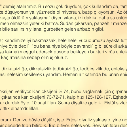
ır” demiş atalarımız. Bu sözü çok duydum, çok kullandım da, t
ze düşüyorsun ya, yüzmede bilmiyorsun, batıp çıkıyorsun. Az ö
kuşta öldürüm yaklaşma” diyen yılana, iki dakika daha su üstün
hemen ölmezsin yeter ki batma. Sudan çıkarsan, panzehir manzeh
 bile sarılırsın yılana, gurbetten gelen ahbabın gibi.
zler, kendimize iyi bakmazsak, hele hele vücudumuzu ayakta tutma
niye öyle dedi”, “bu bana niye böyle davrandı” gibi sürekli ark
aya takma) meşgul edersek pusuda bekleyen bakteri virüs enfeks
n kaçırmasına sebep olmuş oluruz.
dikkatsizliğe, dikkatsizlik tedbirsizliğe, tedbirsizlik de, enfe
rısı nefesim kesilerek uyandım. Hemen alt katımda bulunan eni
 oksijen veriliyor. Kan oksijeni % 74, bunu sağlamak için çırpınan
 çıkarınca kan oksijeni 73-72-71, kalp hızı 125-126-127. Eşhedü e
 durduk öyle, 10 saat filan. Sonra diyalize geldik. Fistül sizler
yırttık elhamdülillah.
rum. Denize böyle düştük, işte. Ertesi diyaliz yaklaşıp, yine ne
bir gecede tüpü bitirdik. Tüp bitiyor, nefes yok. Servisin tüpü 