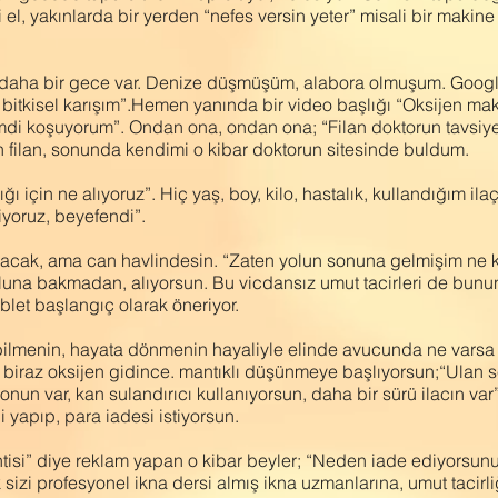
i el, yakınlarda bir yerden “nefes versin yeter” misali bir makin
aha bir gece var. Denize düşmüşüm, alabora olmuşum. Google’
 bitkisel karışım”.Hemen yanında bir video başlığı “Oksijen ma
di koşuyorum”. Ondan ona, ondan ona; “Filan doktorun tavsiyele
n filan, sonunda kendimi o kibar doktorun sitesinde buldum.
 için ne alıyoruz”. Hiç yaş, boy, kilo, hastalık, kullandığım ila
iyoruz, beyefendi”.
sokacak, ama can havlindesin. “Zaten yolun sonuna gelmişim ne 
luna bakmadan, alıyorsun. Bu vicdansız umut tacirleri de bunun
ablet başlangıç olarak öneriyor.
abilmenin, hayata dönmenin hayaliyle elinde avucunda ne varsa 
iraz oksijen gidince. mantıklı düşünmeye başlıyorsun;“Ulan sen
onun var, kan sulandırıcı kullanıyorsun, daha bir sürü ilacın var
i yapıp, para iadesi istiyorsun.
tisi” diye reklam yapan o kibar beyler; “Neden iade ediyorsunu
izi profesyonel ikna dersi almış ikna uzmanlarına, umut tacirliğ