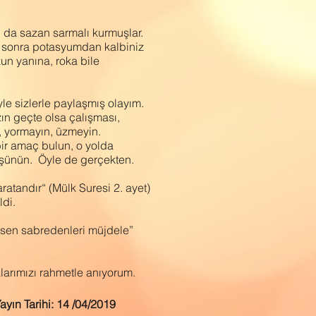
’ da sazan sarmalı kurmuşlar.
ika sonra potasyumdan kalbiniz
un yanına, roka bile
yle sizlerle paylaşmış olayım.
zın geçte olsa çalışması,
, yormayın, üzmeyin.
ir amaç bulun, o yolda
üşünün. Öyle de gerçekten.
ratandır“ (Mülk Suresi 2. ayet)
ldi.
, sen sabredenleri müjdele”
alarımızı rahmetle anıyorum.
ayın Tarihi: 14 /04/2019