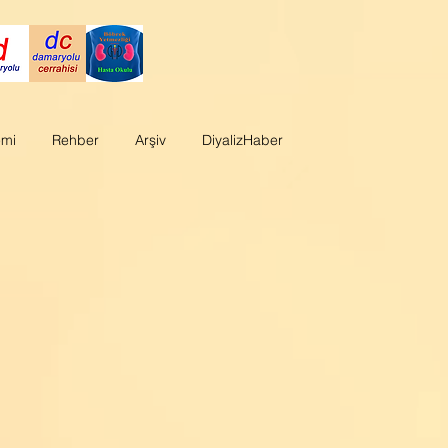
emi
Rehber
Arşiv
DiyalizHaber