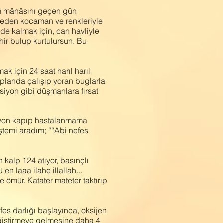
am mânâsını geçen gün
teden kocaman ve renkleriyle
de kalmak için, can havliyle
ir bulup kurtulursun. Bu
k için 24 saat harıl harıl
aplanda çalışıp yoran buglarla
iyon gibi düşmanlara fırsat
ksiyon kapıp hastalanmama
ştemi aradım; ““Abi nefes
 kalp 124 atıyor, basınçlı
n laaa ilahe illallah...
e ömür. Katater mateter taktırıp
fes darlığı başlayınca, oksijen
değiştirmeye gelmesine daha 4