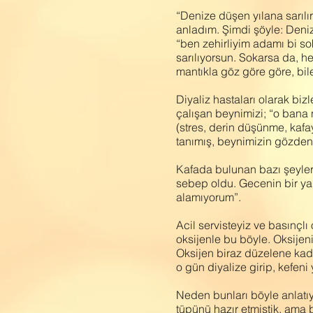
“Denize düşen yılana sarıl
anladım. Şimdi şöyle: Deni
“ben zehirliyim adamı bi so
sarılıyorsun. Sokarsa da, 
mantıkla göz göre göre, bile
Diyaliz hastaları olarak bi
çalışan beynimizi; “o bana 
(stres, derin düşünme, kaf
tanımış, beynimizin gözde
Kafada bulunan bazı şeyler 
sebep oldu. Gecenin bir ya
alamıyorum”.
Acil servisteyiz ve basınçlı
oksijenle bu böyle. Oksijeni
Oksijen biraz düzelene kadar
o gün diyalize girip, kefeni 
Neden bunları böyle anlatıyo
tüpünü hazır etmiştik, ama 