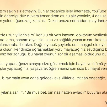
m sakın siz etmeyin. Bunlar organize işler internette, YouTube
rinin önerdiği düz duvara tırmandıran otunu alır yersiniz, 4 dak
son yolculuğunuza çıkarsınız. Doktorunuza sormadan, maydanoz
le uzun yılların sırrı” konulu bir yazı isteyen, doktorum vesilesi
dı ama, sanırım diyalizle uzun ve sağlıklı yaşamın sırrı; kafanı
Kafanızı rahat bırakın. Değmeyecek şeylerle onu meşgul etmeyin
nda olsun, kendinize uğraşmaktan yorulmayacağınız sevdiğiniz b
ınız her zorluğu, bu hayat oyunun zor bir aşaması olduğunu d
ler yapacağınızı sınayıp size göstermek için hayatı ve ölümü ya
şler yapacağınızı yaşayarak öğrenmeniz için size bu hayat veri
lık, biraz mala veya cana gelecek eksikliklerle imtihan edeceğiz
ılana sarılır”, “Bir musibet, bin nasihatten evladır“ buyuran at
Y