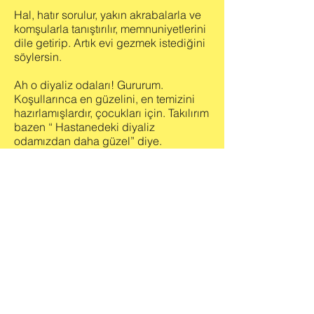
Hal, hatır sorulur, yakın akrabalarla ve
komşularla tanıştırılır, memnuniyetlerini
dile getirip. Artık evi gezmek istediğini
söylersin.
Ah o diyaliz odaları! Gururum.
Koşullarınca en güzelini, en temizini
hazırlamışlardır, çocukları için. Takılırım
bazen “ Hastanedeki diyaliz
odamızdan daha güzel” diye.
İçeridekilerden müsaade ister; el
yıkama, diyaliz, katater çıkış yeri
pansumanı, oda temizliği için periton
diyalizi odasına gidersin. İzlersin.
Eksikleri konuşur, doğru yaptıkları için
tebrik edersin. Gördüklerin, sorduğun
soruların cevapları ise, ev ziyaret
formunda yer alır.
Kahve kokusu yol gösterir bize,
odadan çıkınca. Kahvemizi içerken,