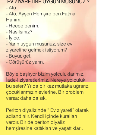
EV ZİYARETİNE UYGUN MUSUNUZ ?
- Alo
- Alo, Ayşen Hemşire ben.Fatma
Hanım.
- Heeee benim.
- Nasılsınız?
- İyice.
- Yarın uygun musunuz, size ev
ziyaretine gelmek istiyorum?
- Buyur, gel.
- Görüşürüz yarın.
Böyle başlıyor bizim yolculuklarımız.
İade-i ziyaretlerimiz. Nereye yolculuk
bu sefer? Yılda bir kez mutlaka uğrarız,
çocuklarımızın evlerine. Bir problem
varsa; daha da sık.
Periton diyalizinde “ Ev ziyareti” olarak
adlandırılır. Kendi içinde kuralları
vardır. Bir de periton diyaliz
hemşiresine kattıkları ve yaşattıkları.