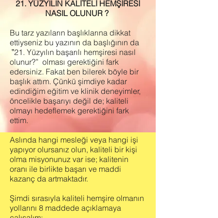
21. YÜZYILIN KALİTELİ HEMŞİRESİ
NASIL OLUNUR ?
Bu tarz yazıların başlıklarına dikkat
ettiyseniz bu yazının da başlığının da
‟21. Yüzyılın başarılı hemşiresi nasıl
olunur?” olması gerektiğini fark
edersiniz. Fakat ben bilerek böyle bir
başlık attım. Çünkü şimdiye kadar
edindiğim eğitim ve klinik deneyimler,
öncelikle başarıyı değil de; kaliteli
olmayı hedeflemek gerektiğini fark
ettim.
Aslında hangi mesleği veya hangi işi
yapıyor olursanız olun, kaliteli bir kişi
olma misyonunuz var ise; kalitenin
oranı ile birlikte başarı ve maddi
kazanç da artmaktadır.
Şimdi sırasıyla kaliteli hemşire olmanın
yollarını 8 maddede açıklamaya
çalışalım: