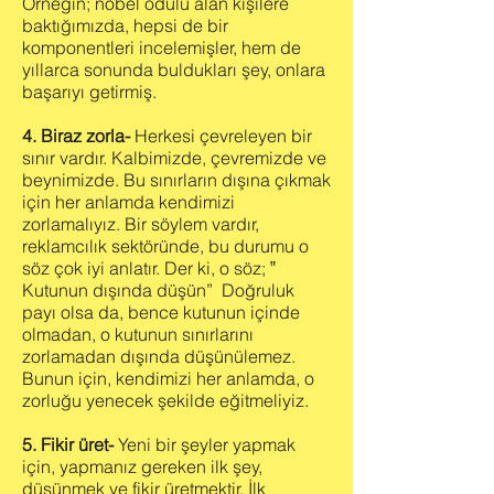
Örneğin; nobel ödülü alan kişilere
baktığımızda, hepsi de bir
komponentleri incelemişler, hem de
yıllarca sonunda buldukları şey, onlara
başarıyı getirmiş.
4. Biraz zorla-
Herkesi çevreleyen bir
sınır vardır. Kalbimizde, çevremizde ve
beynimizde. Bu sınırların dışına çıkmak
için her anlamda kendimizi
zorlamalıyız. Bir söylem vardır,
reklamcılık sektöründe, bu durumu o
söz çok iyi anlatır. Der ki, o söz; ‟
Kutunun dışında düşün” Doğruluk
payı olsa da, bence kutunun içinde
olmadan, o kutunun sınırlarını
zorlamadan dışında düşünülemez.
Bunun için, kendimizi her anlamda, o
zorluğu yenecek şekilde eğitmeliyiz.
5. Fikir üret-
Yeni bir şeyler yapmak
için, yapmanız gereken ilk şey,
düşünmek ve fikir üretmektir. İlk