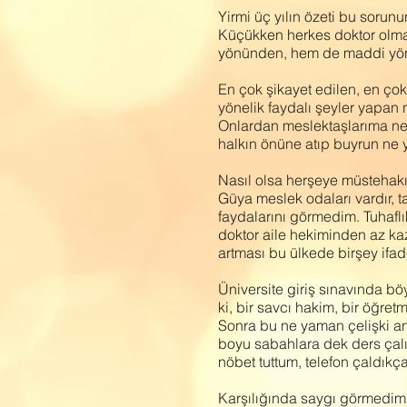
Yirmi üç yılın özeti bu sorun
Küçükken herkes doktor olma
yönünden, hem de maddi yönde
En çok şikayet edilen, en çok
yönelik faydalı şeyler yapan
Onlardan meslektaşlarıma ne i
halkın önüne atıp buyrun ne 
Nasıl olsa herşeye müstehakız
Güya meslek odaları vardır, t
faydalarını görmedim. Tuhaflı
doktor aile hekiminden az ka
artması bu ülkede birşey ifa
Üniversite giriş sınavında böy
ki, bir savcı hakim, bir öğret
Sonra bu ne yaman çelişki ann
boyu sabahlara dek ders çal
nöbet tuttum, telefon çaldıkç
Karşılığında saygı görmedim,