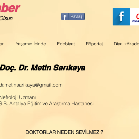
aber
Paylaş
 Olsun
arı
Yaşamın İçinde
Edebiyat
Röportaj
DiyalizAkad
Doç. Dr. Metin Sarıkaya
dr.metinsarikaya@gmail.com
Nefroloji Uzmanı
S.B. Antalya Eğitim ve Araştırma Hastanesi
DOKTORLAR NEDEN SEVİLMEZ ?