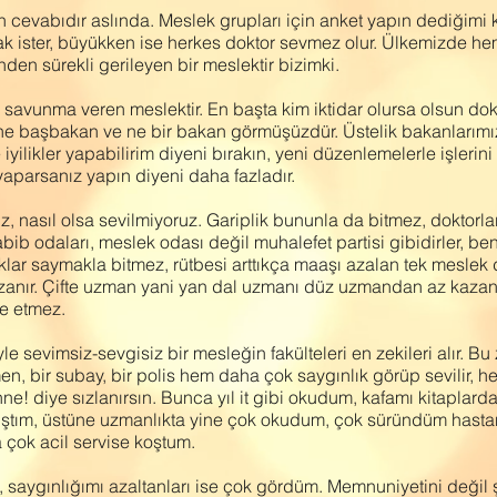
un cevabıdır aslında. Meslek grupları için anket yapın dediğimi 
k ister, büyükken ise herkes doktor sevmez olur. Ülkemizde he
n sürekli gerileyen bir meslektir bizimki.
 savunma veren meslektir. En başta kim iktidar olursa olsun dokt
 ne başbakan ve ne bir bakan görmüşüzdür. Üstelik bakanlarımı
yilikler yapabilirim diyeni bırakın, yeni düzenlemelerle işlerini
yaparsanız yapın diyeni daha fazladır.
, nasıl olsa sevilmiyoruz. Gariplik bununla da bitmez, doktorla
abib odaları, meslek odası değil muhalefet partisi gibidirler, be
klar saymakla bitmez, rütbesi arttıkça maaşı azalan tek meslek
zanır. Çifte uzman yani yan dal uzmanı düz uzmandan az kazanır
de etmez.
le sevimsiz-sevgisiz bir mesleğin fakülteleri en zekileri alır. 
men, bir subay, bir polis hem daha çok saygınlık görüp sevilir, h
e! diye sızlanırsın. Bunca yıl it gibi okudum, kafamı kitaplar
ıştım, üstüne uzmanlıkta yine çok okudum, çok süründüm hasta
a çok acil servise koştum.
 saygınlığımı azaltanları ise çok gördüm. Memnuniyetini değil ş