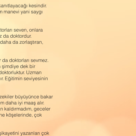
kanıtlayacağı kesindir.
m manevi yani saygı
orları seven, onlara
z da doktordur.
 daha da zorlaştıran,
r da doktorları sevmez.
n şimdiye dek bir
 doktorluktur. Uzman
. Eğitimin seviyesinin
Bu zekiler büyüyünce bakar
em daha iyi maaş alır.
dan kaldırmadım, geceler
ne köşelerinde, çok
ikayetini yazanları çok