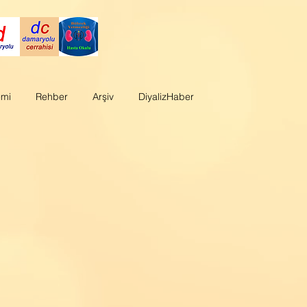
emi
Rehber
Arşiv
DiyalizHaber