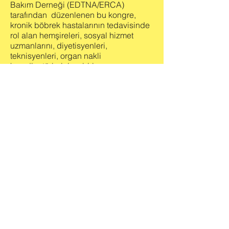
Bakım Derneği (EDTNA/ERCA)
tarafından düzenlenen bu kongre,
kronik böbrek hastalarının tedavisinde
rol alan hemşireleri, sosyal hizmet
uzmanlarını, diyetisyenleri,
teknisyenleri, organ nakli
koordinatörlerini ve birim
yöneticilerinin katılım gösterdiği
Avrupa’nın bu alandaki en büyük
kongresi olarak kabul edilmektedir.
Bu kongrede böbrek yetmezliği tanı ve
tedavisinde hemşirelik bakım
hizmetleri konusunda bilimsel toplantı
ve sunumlar gerçekleştiriliyor. Ayrıca
katılımcılar hasta bakımı, tedavi
yöntemleri ve geliştirilen yeni teknolojik
yenilikleri takip edebiliyor.
Kongreye Bakırköy Eğitim ve Araştırma
Hastanesi Nefroloji Kliniği’nden katılan
Doç. Dr. Mürvet Yılmaz yaptığı