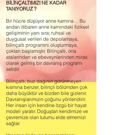
BİLİNÇALTIMIZI NE KADAR
TANIYORUZ ?
Bir hücre düşüyor anne karnına… Bu
andan itibaren anne karnındaki fiziksel
gelişiminin yanı sıra; ruhsal ve
duygusal verileri de depolamaya,
bilinçaltı programını oluşturmaya,
çoktan başlamıştır. Bilinçaltı, ona
atalarından ve ebeveynlerinden miras
olarak gelmiş bir davranış programı
setidir.
Bilinçaltı; buz dağının görünmeyen
kısmına benzer, bilinçli bölümden çok
daha büyüktür ve bizden bile gizlenir.
Davranışlarımızın çoğunu yönlendirir.
Her insan için kendine özgü bir hayat
modeli yaratır. Doğuştan kendimize ve
çevremize olan tutumu elde etmemizi
sağlar.