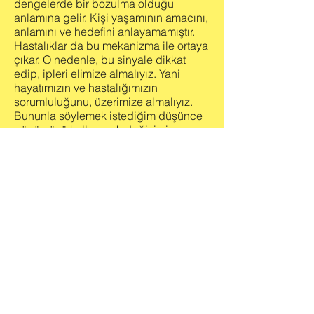
dengelerde bir bozulma olduğu
anlamına gelir. Kişi yaşamının amacını,
anlamını ve hedefini anlayamamıştır.
Hastalıklar da bu mekanizma ile ortaya
çıkar. O nedenle, bu sinyale dikkat
edip, ipleri elimize almalıyız. Yani
hayatımızın ve hastalığımızın
sorumluluğunu, üzerimize almalıyız.
Bununla söylemek istediğim düşünce
gücümüzü kullanarak değişimi
başlatmalıyız. Sorumluluk almak
cesaret ister, zordur. Ama
bireyselleşme için, kişinin kendi
olabilmesi için şarttır. Kendi dünyamızı
ve yaşamımızı kendimiz yaratıyorsak;
harika bir dünya yaratmak için,
harekete geçmenin tam zamanı değil
mi?
Harekete geçmeden önce; sizlere
gerçekten hissedebilmeyi,
görebilmeyi, hatta duygu ve
düşüncelerinizi kontrol ederek, gerçek